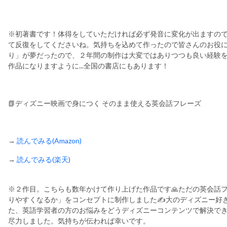
※初著書です！体得をしていただければ必ず発音に変化が出ますの
て反復をしてくださいね。気持ちを込めて作ったので皆さんのお役
り」が夢だったので、２年間の制作は大変ではありつつも良い経験
作品になりますように...全国の書店にもあります！
📗ディズニー映画で身につく そのまま使える英会話フレーズ
→
読んでみる(Amazon)
→
読んでみる(楽天)
※２作目。こちらも数年かけて作り上げた作品です🙏ただの英会話
りやすくなるか」をコンセプトに制作しました✍️大のディズニー好
た、英語学習者の方のお悩みをどうディズニーコンテンツで解決で
尽力しました。気持ちが伝われば幸いです。