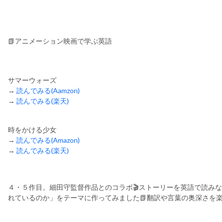
📗アニメーション映画で学ぶ英語
5Eauthor
サマーウォーズ
→
読んでみる(Aamzon)
→
読んでみる(楽天)
時をかける少女
→
読んでみる(Amazon)
→
読んでみる(楽天)
４・５作目。細田守監督作品とのコラボ🎬ストーリーを英語で読み
れているのか」をテーマに作ってみました📗翻訳や言葉の奥深さを