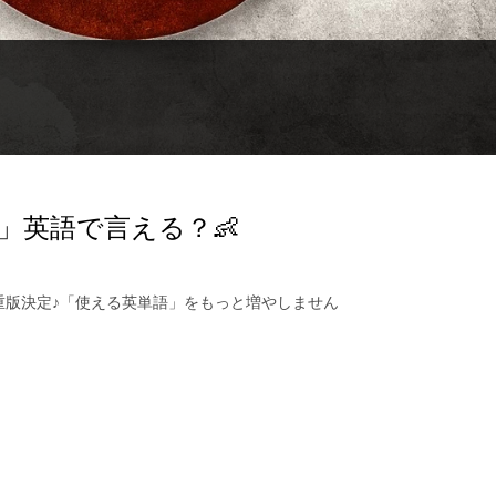
」英語で言える？👶
🎂重版決定♪「使える英単語」をもっと増やしません