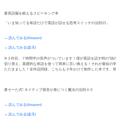
📗英語脳を鍛えるスピーキング本
「いま知ってる単語だけで英語が話せる思考スイッチの法則15」
→
読んでみる(Amazon)
→
読んでみる(楽天)
※３作目。７時間半の音声がついています！僕が英語を話す時の"頭
切り替え。基礎的な単語を使って簡単に言い換える！それが最短の
ただきました！全作品同様、こちらも３年かけて制作した本です。
📗そーた式! ネイティブ発音が身につく魔法の法則４０
→
読んでみる(Amazon)
→
読んでみる(楽天)