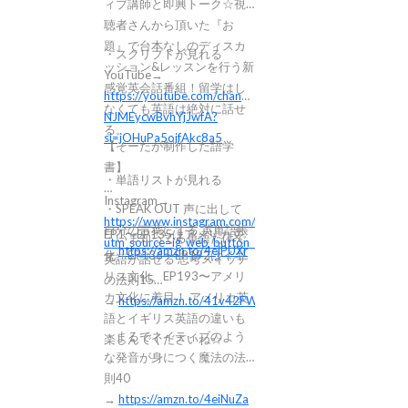
ィブ講師と即興トーク☆視
聴者さんから頂いた『お
題』で台本なしのディスカ
・スクリプトが見れる
ッション&レッスンを行う新
YouTube→
感覚英会話番組！留学はし
https://youtube.com/channel/UCaWuET-
なくても英語は絶対に話せ
NJMEycwBvhYjJwfA?
る。
si=jOHuPa5ojfAkc8a5
【そーたが制作した語学
書】
・単語リストが見れる
Instagram→
・SPEAK OUT 声に出して
https://www.instagram.com/podcast_listening?
自分の言葉にする 英単語帳
EP1〜EP135はアメリカ文
・いま知ってる単語だけで
utm_source=ig_web_button_share_sheet&igsh=ZDNlZD
→
https://amzn.to/4ejPUXr
化、EP136〜EP192はイギ
英語が話せる 思考スイッチ
リス文化、EP193〜アメリ
の法則15
カ文化に着目！ アメリカ英
→
https://amzn.to/41v42FW
語とイギリス英語の違いも
・まるでネイティブのよう
楽しんでくださいね☆
な発音が身につく魔法の法
則40
→
https://amzn.to/4eiNuZa