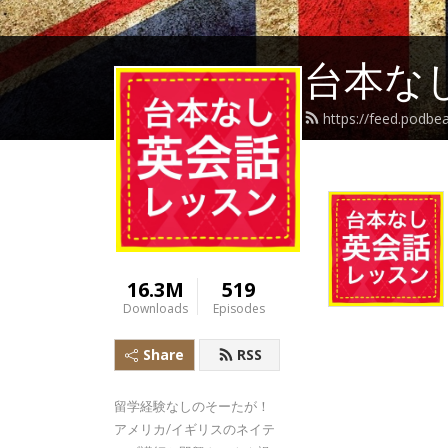
台本な
https://feed.podbe
16.3M
519
Downloads
Episodes
Share
RSS
留学経験なしのそーたが！
アメリカ/イギリスのネイテ