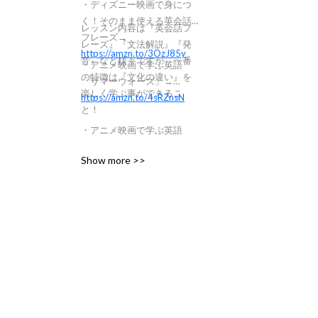
・ディズニー映画で身につ
く！そのまま使える英会話
レッスン内容は『英会話フ
フレーズ→
レーズ』『文法解説』『発
https://amzn.to/3OzJ85y
音』など様々ですが、一番
・アニメ映画で学ぶ英語
の特徴は『文化の違い』を
「サマーウォーズ」→
楽しく学ぶ事ができるこ
https://amzn.to/4sRZnsN
と！
・アニメ映画で学ぶ英語
「時をかける少女」→
Show more >>
https://amzn.to/4sHURNh
英語に関する情報だけでな
く、視聴者さんや社会に向
けて熱いメッセージも配信
しています！色々なトピッ
クについて一緒に考えてい
きましょう。コミュニケー
ションの力で世の中を動か
したい。