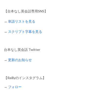
【台本なし英会話専用SNS】
→
単語リストを見る
→
スクリプト字幕を見る
台本なし英会話 Twitter
→
更新のお知らせ
【Reillyのインスタグラム】
→
フォロー