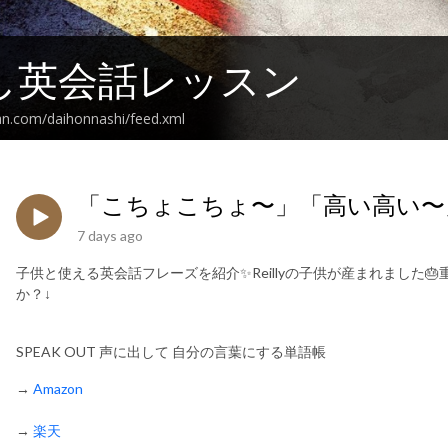
し英会話レッスン
an.com/daihonnashi/feed.xml
「こちょこちょ〜」「高い高い〜
7 days ago
子供と使える英会話フレーズを紹介✨Reillyの子供が産まれました
か？↓
SPEAK OUT 声に出して 自分の言葉にする単語帳
→
Amazon
→
楽天