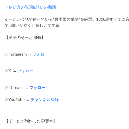
→
使い方の説明&想いの動画
そーたが会話で使っている"最小限の単語"を厳選。1300語すべて
で...想いが届くと嬉しいです🙏
【英語のそーた SNS】
☆Instagram →
フォロー
☆X →
フォロー
c0MzIxNw==
☆Threads →
フォロー
☆YouTube →
チャンネル登録
【そーたが制作した学習本】