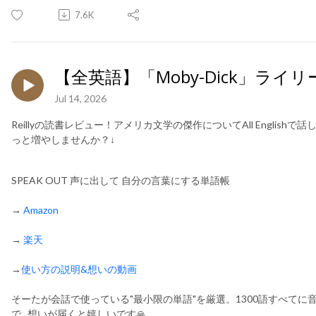
7.6K
【全英語】「Moby-Dick」ライ
Jul 14, 2026
Reillyの読書レビュー！アメリカ文学の傑作についてAll English
っと増やしませんか？↓
SPEAK OUT 声に出して 自分の言葉にする単語帳
→
Amazon
→
楽天
→
使い方の説明&想いの動画
そーたが会話で使っている"最小限の単語"を厳選。1300語すべて
で...想いが届くと嬉しいです🙏