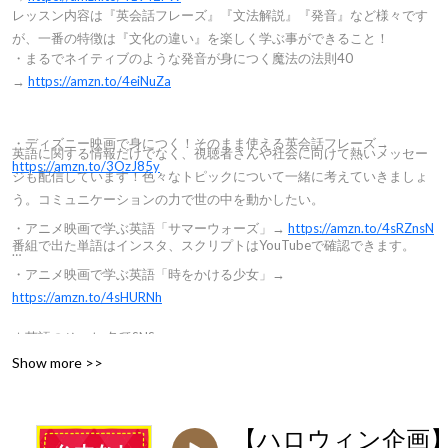
レッスン内容は『英会話フレーズ』『文法解説』『発音』など様々です
が、一番の特徴は『文化の違い』を楽しく学ぶ事ができること！
・まるでネイティブのような発音が身につく魔法の法則40
→
https://amzn.to/4eiNuZa
・ディズニー映画で身につく！そのまま使える英会話フレーズ→
英語に関する情報だけでなく、視聴者さんや社会に向けて熱いメッセー
https://amzn.to/3OzJ85y
ジも配信しています！色々なトピックについて一緒に考えていきましょ
う。コミュニケーションの力で世の中を動かしたい。
・アニメ映画で学ぶ英語「サマーウォーズ」→
https://amzn.to/4sRZnsN
番組で出た単語はインスタ、スクリプトはYouTubeで確認できます。
・アニメ映画で学ぶ英語「時をかける少女」→
https://amzn.to/4sHURNh
★英語のそーた 各種SNS
(「英語のそーた」で検索すると全て出ます♪)
Show more >>
・Instagram → https://www.instagram.com/eigonosota/
【ハロウィン企画