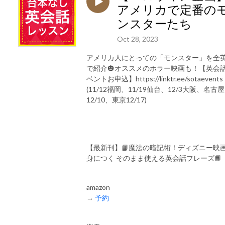
アメリカで定番の
ンスターたち
・YouTube →
https://www.youtube.com/channel/UC1nznQzS-
aHtUaICqGy-4cg
Oct 28, 2023
アメリカ人にとっての「モンスター」を全
で紹介🎃オススメのホラー映画も！【英会
・X →
https://twitter.com/wn7m32g6uj31k?
ベントお申込】https://linktr.ee/sotaevents
ref_src=twsrc%5Egoogle%7Ctwcamp%5Eserp%7Ctwgr%5Eauthor
(11/12福岡、11/19仙台、12/3大阪、名古屋
12/10、東京12/17)
・Threads→
https://www.threads.com/@eigonosota
【最新刊】📙魔法の暗記術！ディズニー映
身につく そのまま使える英会話フレーズ📙
amazon
→
予約