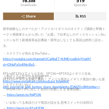
16.3M
519
Downloads
Episodes
Share
RSS
留学経験なしのそーたが！アメリカ/イギリスのネイティブ講師と即興ト
ーク☆視聴者さんから頂いた『お題』で台本なしのディスカッション&レ
ッスンを行う新感覚英会話番組！留学はしなくても英語は絶対に話せ
る。
・スクリプトが見れるYouTube→
https://youtube.com/channel/UCaWuET-NJMEycwBvhYjJwfA?
si=jOHuPa5ojfAkc8a5
EP1〜EP135はアメリカ文化、EP136〜EP192はイギリス文化、
・単語リストが見れるInstagram→
【そーたが制作した語学書】
EP193〜アメリカ文化に着目！ アメリカ英語とイギリス英語の違いも楽
https://www.instagram.com/podcast_listening?
しんでくださいね☆
utm_source=ig_web_button_share_sheet&igsh=ZDNlZDc0MzIxNw==
・SPEAK OUT 声に出して 自分の言葉にする 英単語帳
→
https://amzn.to/4ejPUXr
・いま知ってる単語だけで英語が話せる 思考スイッチの法則15
→
https://amzn.to/41v42FW