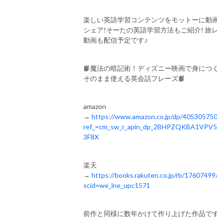
楽しい英語学習コンテンツをモットーに動
シェア
!
そーたの英語学習方法もご紹介
!
旅
動画も配信予定です♪
📙魔法の暗記術！ディズニー映画で身につ
そのまま使える英会話フレーズ📙
amazon
→
https://www.amazon.co.jp/dp/40530575
ref_=cm_sw_r_apin_dp_2BHPZQKBA1VPV
3F8X
楽天
→
https://books.rakuten.co.jp/rb/17607499
scid=we_lne_upc1571
前作と同様に数年かけて作り上げた作品です