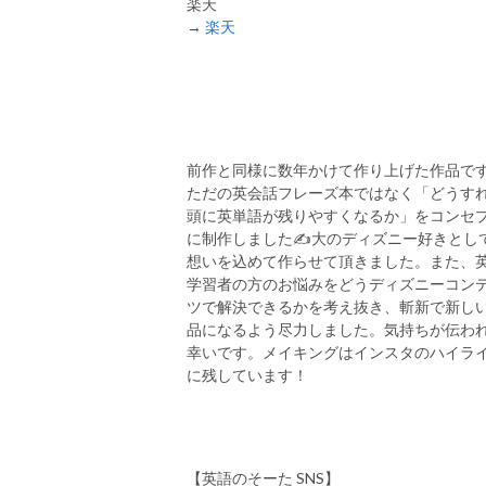
楽天
→
楽天
前作と同様に数年かけて作り上げた作品です
ただの英会話フレーズ本ではなく「どうす
頭に英単語が残りやすくなるか」をコンセ
に制作しました✍️大のディズニー好きとし
想いを込めて作らせて頂きました。また、
学習者の方のお悩みをどうディズニーコン
ツで解決できるかを考え抜き、斬新で新し
品になるよう尽力しました。気持ちが伝わ
幸いです。メイキングはインスタのハイラ
に残しています！
【英語のそーた
SNS
】