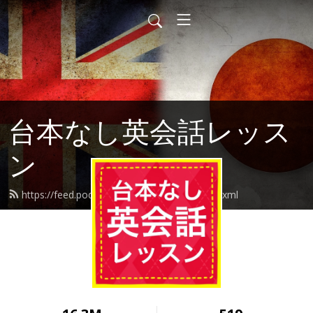
台本なし英会話レッス
ン
https://feed.podbean.com/daihonnashi/feed.xml