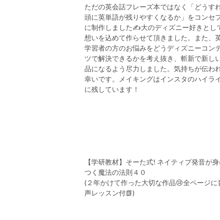
ただの英会話フレーズ本ではなく「どうす
頭に英単語が残りやすくなるか」をコンセ
に制作しました✍️大のディズニー好きとし
想いを込めて作らせて頂きました。また、
学習者の方のお悩みをどうディズニーコン
ツで解決できるかを考え抜き、斬新で新し
品になるよう尽力しました。気持ちが伝わ
幸いです。メイキングはインスタのハイラ
に残しています！
【学研教材】そーた式! ネイティブ発音が身
つく魔法の法則４０
(２年かけて作った大切な作品😢全ページに
声レッスン付📗)